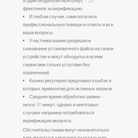
а один бездепозитный бонус – 25
фриспинов за верификацию.
И любом случае, сами получите
профессиональную помоши и ответы в все
ваши вопросы.
Участники казино разрешили
скачивание установочного файла на своем
устройстве и могут обходиться всеми
сервисами только услугами без
ограничений.
Казино регулярно предложил кэшбэк и
которых привилегии для активных игроков.
Среднее время обработки заявки –
около 30 минут, однако и некоторых
случаях например потребоваться
верификация аккаунта.
Обстоятельствами могут незначительно
варьируются в зависимости остального