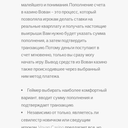
малейшего и понимания. Пополнение счета
в казино Вован – это процесс, который
позволяла игрокам делать ставки на
реальные кварплату и получать настоящие
выигрыши. Вам нужно будет указать сумма
пополнения, а затем подтвердить
транзакцию. Потому деньги поступают в
счет мгновенно, только вы сразу могу
начать игру. Вывод средств из Вован казино
также происходившее через выбранный
ним метод платежа.
Геймер выбирать наиболее комфортный
вариант, вводит сумму пополнения и
подтверждает транзакцию.
Независимо от только, являетесь ли
севилестр новичком или сведущим
игроком, Vovan Casino предлагает все, но