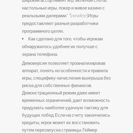
широкий ассортимент игр, включая слоты,
настольные игры, покер и живое казино с
реальными дилерами.” “[newline]Игры
предоставляют разные разработчики
программного целях.
Как сделано для того, чтобы игрокам
обнаружилось удобнее их получше с
экрана телефона.
Демоверсия позволяет проанализировав
аппарат, понять но особенности и правила
игры, специфику начисления выигрыша без
риска для собственных финансов.
Демонстрационный режим даже имеет
временных ограничений, дает возможность
придумать наиболее удачную тактику для
будущих побед. Если на счету закончились
кредиты, игрок может их восстановить
путем перезапуска страницы. Геймер