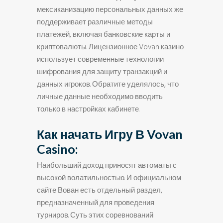
мексиканизацию персональных данных же
поддерживает различные методы
платежей, включая банковские карты и
криптовалюты. Лицензионное Vovan казино
использует современные технологии
шифрования для защиту транзакций и
данных игроков. Обратите уделялось, что
личные данные необходимо вводить
только в настройках кабинете.
Как начать Игру В Vovan
Casino:
Наибольший доход приносят автоматы с
высокой волатильностью. И официальном
сайте Вован есть отдельный раздел,
предназначенный для проведения
турниров. Суть этих соревнований