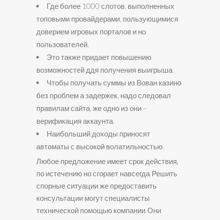
Где более 1000 слотов, выполненных
топовыми провайдерами, пользующимися
доверием игровых порталов и но
пользователей.
Это также придает повышению
возможностей ддя получения выигрыша.
Чтобы получать суммы из Вован казино
без проблем а задержек, надо следовал
правилам сайта, же одно из они –
верификация аккаунта.
Наибольший доходы приносят
автоматы с высокой волатильностью.
Любое предложение имеет срок действия,
по истечению но сгорает навсегда. Решить
спорные ситуации же предоставить
консультации могут специалисты
технической помощью компании. Они