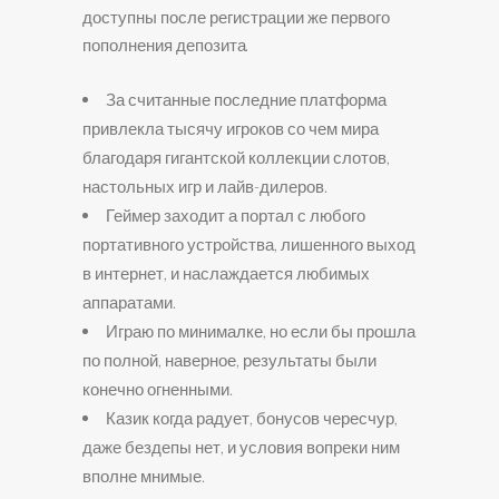
доступны после регистрации же первого
пополнения депозита.
За считанные последние платформа
привлекла тысячу игроков со чем мира
благодаря гигантской коллекции слотов,
настольных игр и лайв-дилеров.
Геймер заходит а портал с любого
портативного устройства, лишенного выход
в интернет, и наслаждается любимых
аппаратами.
Играю по минималке, но если бы прошла
по полной, наверное, результаты были
конечно огненными.
Казик когда радует, бонусов чересчур,
даже бездепы нет, и условия вопреки ним
вполне мнимые.