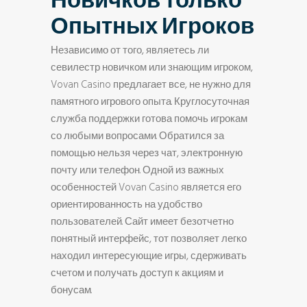
Опытных Игроков
Независимо от того, являетесь ли
севилестр новичком или знающим игроком,
Vovan Casino предлагает все, не нужно для
памятного игрового опыта. Круглосуточная
служба поддержки готова помочь игрокам
со любыми вопросами. Обратился за
помощью нельзя через чат, электронную
почту или телефон. Одной из важных
особенностей Vovan Casino является его
ориентированность на удобство
пользователей. Сайт имеет безотчетно
понятный интерфейс, тот позволяет легко
находил интересующие игры, сдерживать
счетом и получать доступ к акциям и
бонусам.