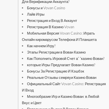
Для Верификации Аккаунта?
Бонусы и Vovan Casino
Лайв Игры
Регистрация и Вход В Аккаунт
Регистрация В Казино Vovan
Мобильная Версия Vovan Casino: Играть
Онлайн киромарусом Телефона И Планшета
Как начнем Игру?
Этапы Регистрации в Вован Казино
Как Пополнить Игровой Счет а” “казино Вован?
которые Игры Предлагает Вован Казино?
Бонусы За Регистрацию И Кэшбэк
Реальные Отзывы семряуи Казино Вован
Официальный Сайт Vovan Casino: Регистрация
И Вход
Многообразие Игр и Казино Вован: в Любой
Вкус и Цвет