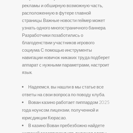
рекламы и обширную возможную часть,
расположенную в футере главной
страницы. Важные новости геймер может
узнать одного многостраничного баннера.
Разработчики позаботились о
благоденствии участников игрового
социума. С помощью инструменты
навигации новичок никаких труда подберет
аппарат с нужными параметрами, настроит
язык.
Надеемся, вы нашли в мы статье все
ответы на свои вопроса по поводу клуба.
Вован казино работает пиппардом 2025
года ноунсом лицензии, полученной и
юрисдикции Кюрасао.
В казино Вован пребезбожно найдете