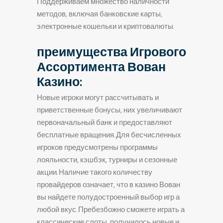
Поддерживаем множество наличности
методов, включая банковские карты,
электронные кошельки и криптовалюты.
преимущества Игрового
Ассортимента Вован
Казино:
Новые игроки могут рассчитывать и
приветственные бонусы, них увеличивают
первоначальный банк и предоставляют
бесплатные вращения. Для бесчисленных
игроков предусмотрены программы
лояльности, кэшбэк, турниры и сезонные
акции. Наличие такого количеству
провайдеров означает, что в казино Вован
вы найдете полудостроенный выбор игр а
любой вкус. Пребезбожно сможете играть а
классические слоты, получилось новые и