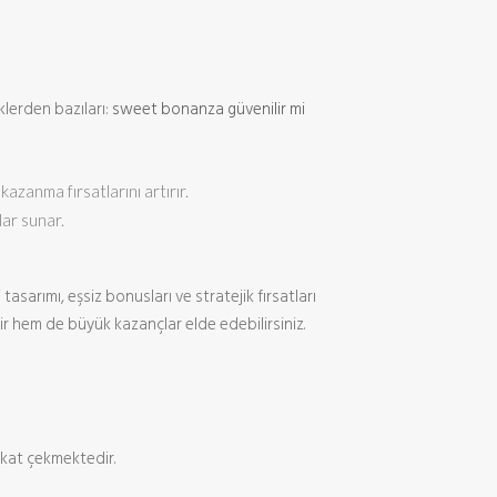
klerden bazıları:
sweet bonanza güvenilir mi
anma fırsatlarını artırır.
ar sunar.
arımı, eşsiz bonusları ve stratejik fırsatları
r hem de büyük kazançlar elde edebilirsiniz.
ikkat çekmektedir.