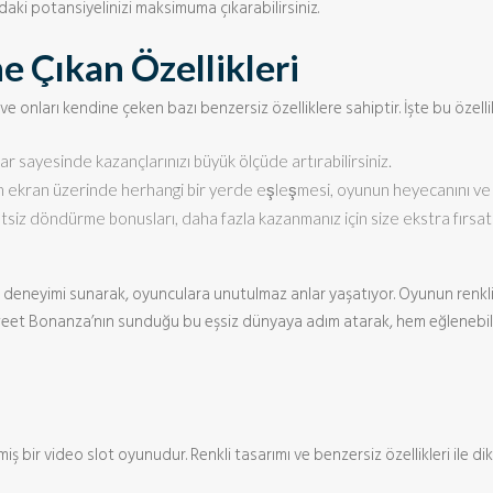
ki potansiyelinizi maksimuma çıkarabilirsiniz.
 Çıkan Özellikleri
 onları kendine çeken bazı benzersiz özelliklere sahiptir. İşte bu özelli
r sayesinde kazançlarınızı büyük ölçüde artırabilirsiniz.
kran üzerinde herhangi bir yerde eşleşmesi, oyunun heyecanını ve kaz
z döndürme bonusları, daha fazla kazanmanız için size ekstra fırsatl
eneyimi sunarak, oyunculara unutulmaz anlar yaşatıyor. Oyunun renkli tas
Sweet Bonanza’nın sunduğu bu eşsiz dünyaya adım atarak, hem eğlenebili
ş bir video slot oyunudur. Renkli tasarımı ve benzersiz özellikleri ile d