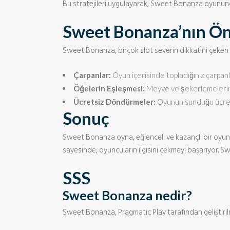
Bu stratejileri uygulayarak, Sweet Bonanza oyununda
Sweet Bonanza’nın Öne
Sweet Bonanza, birçok slot severin dikkatini çeken ve
Çarpanlar:
Oyun içerisinde topladığınız çarpanla
Öğelerin Eşleşmesi:
Meyve ve şekerlemelerin e
Ücretsiz Döndürmeler:
Oyunun sunduğu ücretsi
Sonuç
Sweet Bonanza oyna, eğlenceli ve kazançlı bir oyun d
sayesinde, oyuncuların ilgisini çekmeyi başarıyor. 
SSS
Sweet Bonanza nedir?
Sweet Bonanza, Pragmatic Play tarafından geliştirilmi