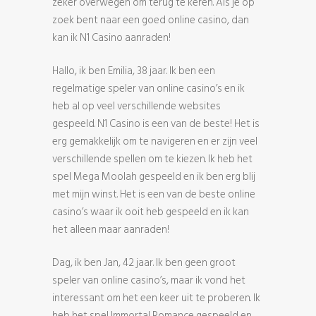
zeker overwegen om terug te keren. Als je op
zoek bent naar een goed online casino, dan
kan ik N1 Casino aanraden!
Hallo, ik ben Emilia, 38 jaar. Ik ben een
regelmatige speler van online casino’s en ik
heb al op veel verschillende websites
gespeeld. N1 Casino is een van de beste! Het is
erg gemakkelijk om te navigeren en er zijn veel
verschillende spellen om te kiezen. Ik heb het
spel Mega Moolah gespeeld en ik ben erg blij
met mijn winst. Het is een van de beste online
casino’s waar ik ooit heb gespeeld en ik kan
het alleen maar aanraden!
Dag, ik ben Jan, 42 jaar. Ik ben geen groot
speler van online casino’s, maar ik vond het
interessant om het een keer uit te proberen. Ik
heb het spel Immortal Romance gespeeld en