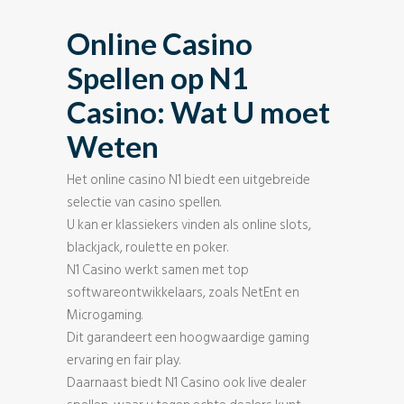
Online Casino
Spellen op N1
Casino: Wat U moet
Weten
Het online casino N1 biedt een uitgebreide
selectie van casino spellen.
U kan er klassiekers vinden als online slots,
blackjack, roulette en poker.
N1 Casino werkt samen met top
softwareontwikkelaars, zoals NetEnt en
Microgaming.
Dit garandeert een hoogwaardige gaming
ervaring en fair play.
Daarnaast biedt N1 Casino ook live dealer