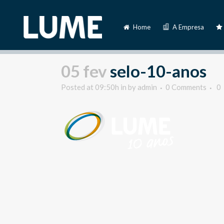
Home
A Empresa
05 fev
selo-10-anos
Posted at 09:50h
in
by
admin
0 Comments
0