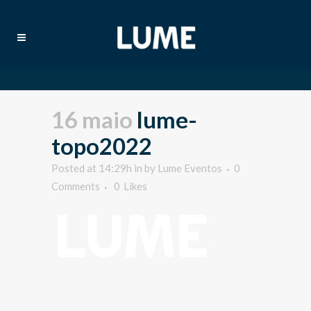
16 maio
lume-
topo2022
Posted at 14:29h
in
by
Lume Eventos
0
Comments
0
Likes