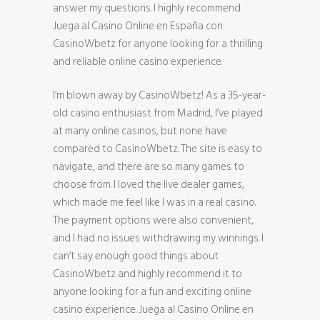
answer my questions. I highly recommend
Juega al Casino Online en España con
CasinoWbetz for anyone looking for a thrilling
and reliable online casino experience.
I’m blown away by CasinoWbetz! As a 35-year-
old casino enthusiast from Madrid, I’ve played
at many online casinos, but none have
compared to CasinoWbetz. The site is easy to
navigate, and there are so many games to
choose from. I loved the live dealer games,
which made me feel like I was in a real casino.
The payment options were also convenient,
and I had no issues withdrawing my winnings. I
can’t say enough good things about
CasinoWbetz and highly recommend it to
anyone looking for a fun and exciting online
casino experience. Juega al Casino Online en