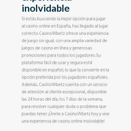
inolvidable
Si estás buscando la mejor opción para jugar
al casino online en España, has llegado al lugar
correcto. CasinoWbetz ofrece una experiencia
de juego sin igual, con una amplia variedad de
juegos de casino en línea y generosas
promociones para todos los jugadores. Su
plataforma fácil de usar y segura está
disponible en español, lo que la convierte en la
opción preferida por los jugadores españoles.
Además, CasinoWbetz cuenta con un servicio
de atención al cliente excepcional, disponible
las 24 horas del día, los 7 días de la semana,
para resolver cualquier duda o problema que
puedas tener. ¡Únete a CasinoWbetz hoy y vive
una experiencia de casino online inolvidable!