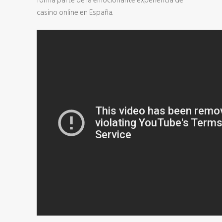
forma parte de la emocionante experiencia de
casino online en España.