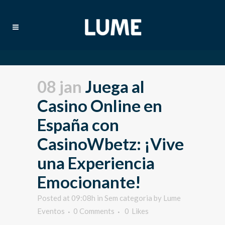
08 jan
Juega al
Casino Online en
España con
CasinoWbetz: ¡Vive
una Experiencia
Emocionante!
Posted at 09:08h
in
Sem categoria
by
Lume
Eventos
0 Comments
0
Likes