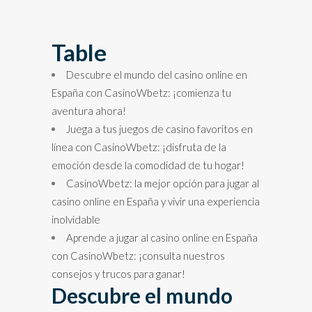
Table
Descubre el mundo del casino online en
España con CasinoWbetz: ¡comienza tu
aventura ahora!
Juega a tus juegos de casino favoritos en
línea con CasinoWbetz: ¡disfruta de la
emoción desde la comodidad de tu hogar!
CasinoWbetz: la mejor opción para jugar al
casino online en España y vivir una experiencia
inolvidable
Aprende a jugar al casino online en España
con CasinoWbetz: ¡consulta nuestros
consejos y trucos para ganar!
Descubre el mundo