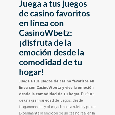
Juega a tus juegos
de casino favoritos
en línea con
CasinoWbetz:
¡disfruta de la
emoción desde la
comodidad de tu
hogar!
Juega a tus juegos de casino favoritos en
línea con CasinoWbetz y vive la emoción
desde la comodidad de tu hogar.
Disfruta
de una gran variedad de juegos, desde
tragamonedas y blackjack hasta ruleta y poker.
Experimenta la emoción de un casino real en la