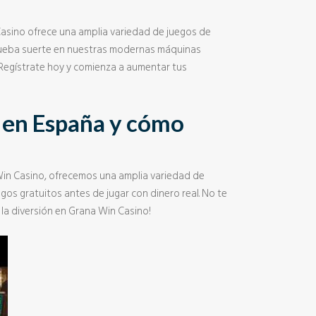
 Casino ofrece una amplia variedad de juegos de
 prueba suerte en nuestras modernas máquinas
¡Regístrate hoy y comienza a aumentar tus
s en España y cómo
 Win Casino, ofrecemos una amplia variedad de
egos gratuitos antes de jugar con dinero real. No te
la diversión en Grana Win Casino!