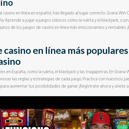
sino
l casino en línea en español, has llegado al lugar correcto. Grana Win
a. Aprende a jugar a juegos clásicos como la ruleta y el blackjack, o
unos de los juegos de casino en línea más emocionantes y rentables. 
e casino en línea más populare
asino
es en España, como la ruleta, el blackjack y las tragaperras. En Grana
onocer las reglas y estrategias de cada juego. Practica con nuestros ju
ara aumentar tus posibilidades de ganar. ¡Regístrate ahora y únete a 