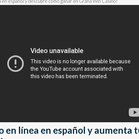
ea en español y descubre cómo ganar en Grana Win Casino!
o en línea en español y aumenta t