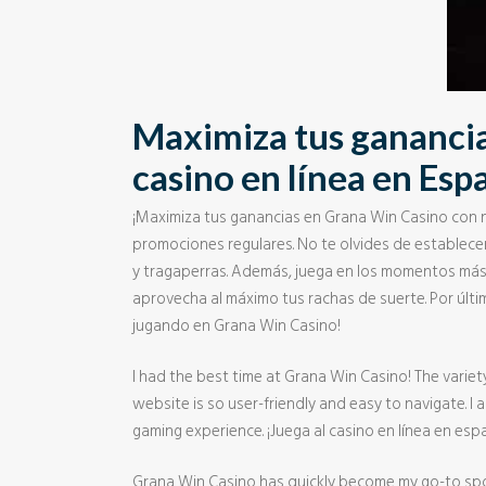
Maximiza tus ganancia
casino en línea en Esp
¡Maximiza tus ganancias en Grana Win Casino con n
promociones regulares. No te olvides de establecer 
y tragaperras. Además, juega en los momentos más 
aprovecha al máximo tus rachas de suerte. Por últi
jugando en Grana Win Casino!
I had the best time at Grana Win Casino! The variety 
website is so user-friendly and easy to navigate. I 
gaming experience. ¡Juega al casino en línea en e
Grana Win Casino has quickly become my go-to spot 