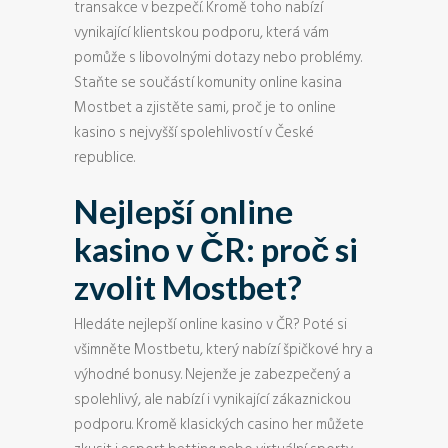
transakce v bezpečí. Kromě toho nabízí
vynikající klientskou podporu, která vám
pomůže s libovolnými dotazy nebo problémy.
Staňte se součástí komunity online kasina
Mostbet a zjistěte sami, proč je to online
kasino s nejvyšší spolehlivostí v České
republice.
Nejlepší online
kasino v ČR: proč si
zvolit Mostbet?
Hledáte nejlepší online kasino v ČR? Poté si
všimněte Mostbetu, který nabízí špičkové hry a
výhodné bonusy. Nejenže je zabezpečený a
spolehlivý, ale nabízí i vynikající zákaznickou
podporu. Kromě klasických casino her můžete