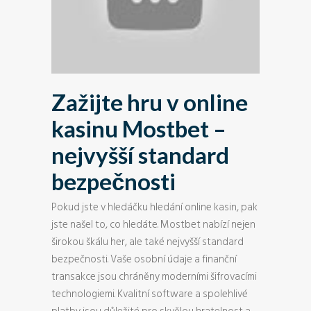
Zažijte hru v online
kasinu Mostbet –
nejvyšší standard
bezpečnosti
Pokud jste v hledáčku hledání online kasin, pak
jste našel to, co hledáte. Mostbet nabízí nejen
širokou škálu her, ale také nejvyšší standard
bezpečnosti. Vaše osobní údaje a finanční
transakce jsou chráněny moderními šifrovacími
technologiemi. Kvalitní software a spolehlivé