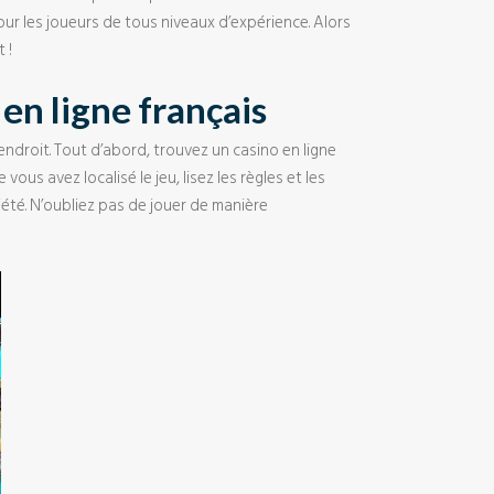
ur les joueurs de tous niveaux d’expérience. Alors
 !
en ligne français
endroit. Tout d’abord, trouvez un casino en ligne
vous avez localisé le jeu, lisez les règles et les
été. N’oubliez pas de jouer de manière