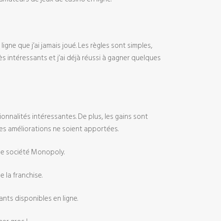
ligne que j’ai jamais joué. Les règles sont simples,
 intéressants et j’ai déjà réussi à gagner quelques
onnalités intéressantes. De plus, les gains sont
des améliorations ne soient apportées.
 de société Monopoly.
 la franchise.
ants disponibles en ligne.