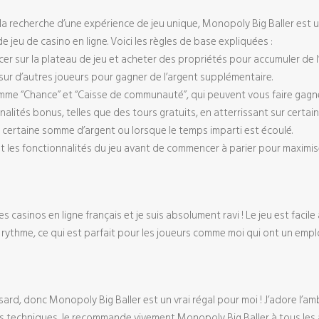
à la recherche d’une expérience de jeu unique, Monopoly Big Baller est u
jeu de casino en ligne. Voici les règles de base expliquées :
ancer sur la plateau de jeu et acheter des propriétés pour accumuler de l
ur d’autres joueurs pour gagner de l’argent supplémentaire.
, comme “Chance” et “Caisse de communauté”, qui peuvent vous faire gagne
ités bonus, telles que des tours gratuits, en atterrissant sur certain
e certaine somme d’argent ou lorsque le temps imparti est écoulé.
es et les fonctionnalités du jeu avant de commencer à parier pour maxim
 casinos en ligne français et je suis absolument ravi ! Le jeu est faci
re rythme, ce qui est parfait pour les joueurs comme moi qui ont un emp
ard, donc Monopoly Big Baller est un vrai régal pour moi ! J’adore l’amb
mes techniques. Je recommande vivement Monopoly Big Baller à tous les 