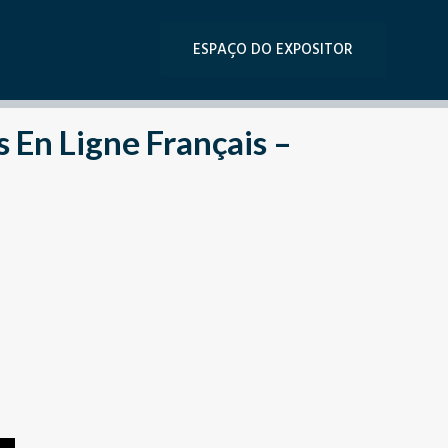
ESPAÇO DO EXPOSITOR
 En Ligne Français –