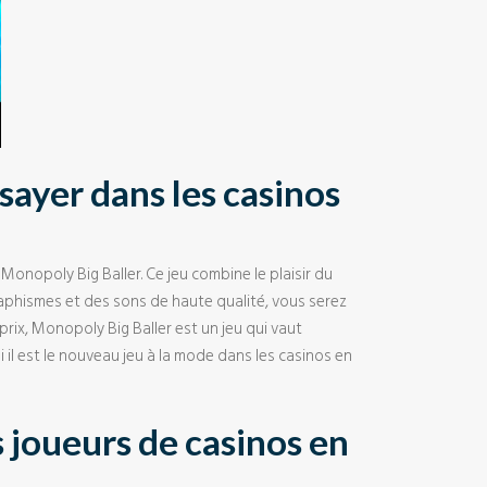
sayer dans les casinos
Monopoly Big Baller. Ce jeu combine le plaisir du
raphismes et des sons de haute qualité, vous serez
rix, Monopoly Big Baller est un jeu qui vaut
 il est le nouveau jeu à la mode dans les casinos en
 joueurs de casinos en