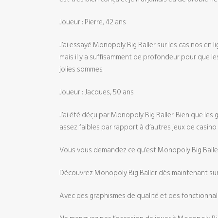
Joueur : Pierre, 42 ans
J’ai essayé Monopoly Big Baller sur les casinos en lig
mais il y a suffisamment de profondeur pour que le
jolies sommes.
Joueur : Jacques, 50 ans
J’ai été déçu par Monopoly Big Baller. Bien que les
assez faibles par rapport à d’autres jeux de casin
Vous vous demandez ce qu’est Monopoly Big Baller ? 
Découvrez Monopoly Big Baller dès maintenant sur l
Avec des graphismes de qualité et des fonctionnalit