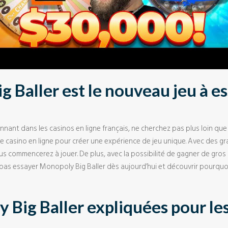
Baller est le nouveau jeu à es
nnant dans les casinos en ligne français, ne cherchez pas plus loin que 
de casino en ligne pour créer une expérience de jeu unique. Avec des g
 commencerez à jouer. De plus, avec la possibilité de gagner de gros p
 pas essayer Monopoly Big Baller dès aujourd’hui et découvrir pourquoi
 Big Baller expliquées pour les