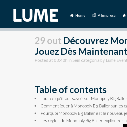
Home
A Empresa
29 out
Découvrez Monop
Jouez Dès Maintenant
Posted at 03:40h
in
Sem categoria
by
Lume Even
Table of contents
Tout ce qu’il faut savoir sur Monopoly Big Balle
Comment jouer à Monopoly Big Baller sur les ca
Pourquoi Monopoly Big Baller est le nouveau je
Les règles de Monopoly Big Baller expliquées po