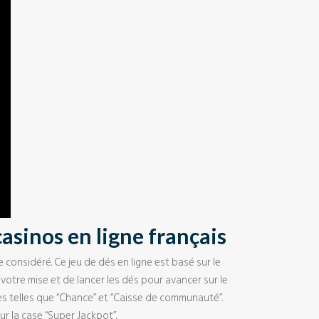
casinos en ligne français
e considéré. Ce jeu de dés en ligne est basé sur le
votre mise et de lancer les dés pour avancer sur le
es telles que “Chance” et “Caisse de communauté”.
ur la case “Super Jackpot”.