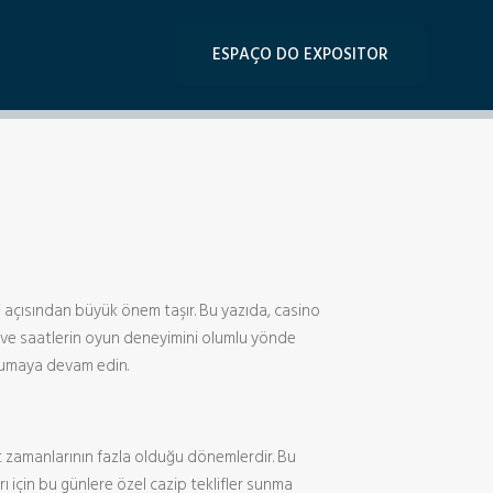
ESPAÇO DO EXPOSITOR
 açısından büyük önem taşır. Bu yazıda, casino
in ve saatlerin oyun deneyimini olumlu yönde
okumaya devam edin.
est zamanlarının fazla olduğu dönemlerdir. Bu
ı için bu günlere özel cazip teklifler sunma