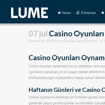
Home
A Empresa
07 jul
Casino Oyunları
Posted at 19:42h
in
casino
by
Lume Eventos
0 
Casino Oyunları Oynama
Casino oyunları oynamanın en iyi zamanları, hem oy
oyunlarını oynamak için en uygun zaman dilimlerini ke
etkileyebileceğini söyleyebiliriz. Hangi zaman dilim
Haftanın Günleri ve Casino 
Casino oyunlarına katılmak için haftanın günleri öneml
günlerde çarpıcı promosyonlar ve etkinlikler sunulab