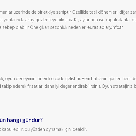
manlar üzerinde de bir etkiye sahiptir. Özellikle tatil dönemleri, diğer z
yonlarında artışı gözlemleyebilirsiniz. Kış aylarında ise kapalı alanlar dah
re sebep olabilir. Öne çıkan sezonluk nedenler:
eurasiadiary.info.tr
k, oyun deneyimini önemli ölçüde geliştirir. Hem haftanın günleri hem d
ri takip ederek fırsatları daha iyi değerlendirebilirsiniz. Oyun stratejin
gün hangi gündür?
 kabul edilir, bu yüzden oynamak için idealdir.