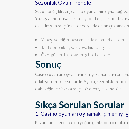
Sezonluk Oyun Trendleri
Sezon değişiklikleri, casino oyunlarının oynandığı za
Yaz aylarında insanlar tatil yaparken, casino destinas
azaltılmış kazanç fırsatlarına ya da artan çekişmele
Yılbaşı ve diğer bayramlarda artan etkinlikler.
Tatil dönemleri; yaz veya kış tatili gibi.
Özel günler, Halloween gibi etkinlikler.
Sonuç
Casino oyunları oynamanın en iyi zamanlarını anlama
etkileyen kritik unsurlardır. Ayrıca, sezonluk trendle
daha eğlenceli ve kazançlı bir deneyim sunabilir.
Sıkça Sorulan Sorular
1. Casino oyunları oynamak için en iyi 
Pazar günü genellikle en yoğun günlerden biri olarak