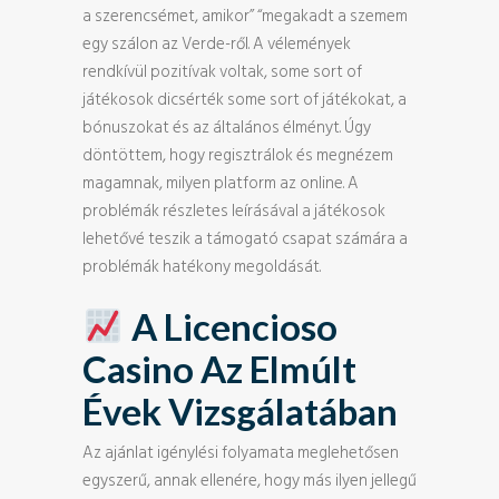
a szerencsémet, amikor” “megakadt a szemem
egy szálon az Verde-ről. A vélemények
rendkívül pozitívak voltak, some sort of
játékosok dicsérték some sort of játékokat, a
bónuszokat és az általános élményt. Úgy
döntöttem, hogy regisztrálok és megnézem
magamnak, milyen platform az online. A
problémák részletes leírásával a játékosok
lehetővé teszik a támogató csapat számára a
problémák hatékony megoldását.
A Licencioso
Casino Az Elmúlt
Évek Vizsgálatában
Az ajánlat igénylési folyamata meglehetősen
egyszerű, annak ellenére, hogy más ilyen jellegű