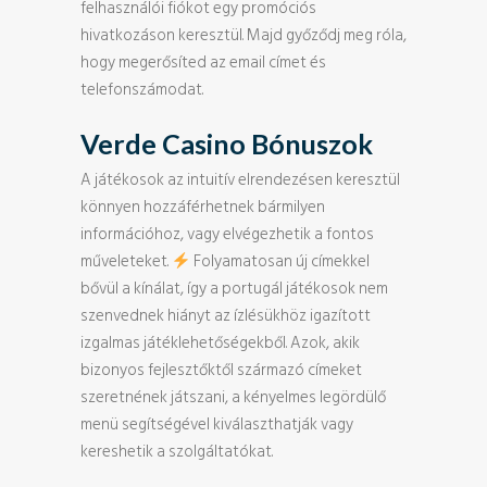
felhasználói fiókot egy promóciós
hivatkozáson keresztül. Majd győződj meg róla,
hogy megerősíted az email címet és
telefonszámodat.
Verde Casino Bónuszok
A játékosok az intuitív elrendezésen keresztül
könnyen hozzáférhetnek bármilyen
információhoz, vagy elvégezhetik a fontos
műveleteket.
Folyamatosan új címekkel
bővül a kínálat, így a portugál játékosok nem
szenvednek hiányt az ízlésükhöz igazított
izgalmas játéklehetőségekből. Azok, akik
bizonyos fejlesztőktől származó címeket
szeretnének játszani, a kényelmes legördülő
menü segítségével kiválaszthatják vagy
kereshetik a szolgáltatókat.