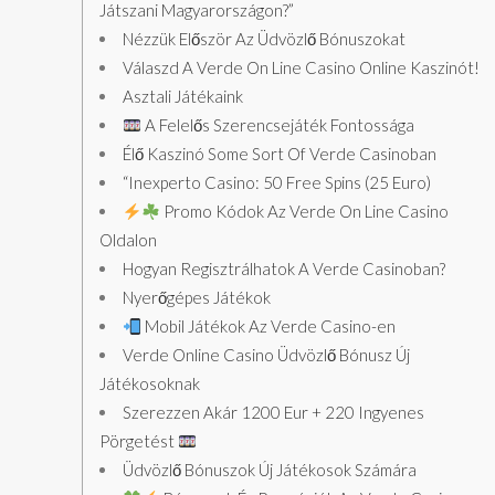
Játszani Magyarországon?”
Nézzük Először Az Üdvözlő Bónuszokat
Válaszd A Verde On Line Casino Online Kaszinót!
Asztali Játékaink
A Felelős Szerencsejáték Fontossága
Élő Kaszinó Some Sort Of Verde Casinoban
“Inexperto Casino: 50 Free Spins (25 Euro)
Promo Kódok Az Verde On Line Casino
Oldalon
Hogyan Regisztrálhatok A Verde Casinoban?
Nyerőgépes Játékok
Mobil Játékok Az Verde Casino-en
Verde Online Casino Üdvözlő Bónusz Új
Játékosoknak
Szerezzen Akár 1200 Eur + 220 Ingyenes
Pörgetést
Üdvözlő Bónuszok Új Játékosok Számára