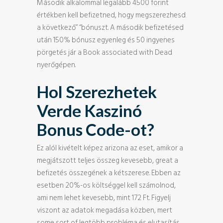
Második alkalommal legalább 4500 forint
értékben kell befizetned, hogy megszerezhesd
a következő” “bónuszt. A második befizetésed
után 150% bónusz egyenleg és 50 ingyenes
pörgetés jár a Book associated with Dead
nyerőgépen.
Hol Szerezhetek
Verde Kaszinó
Bonus Code-ot?
Ez alól kivételt képez arizona az eset, amikor a
megjátszott teljes összeg kevesebb, great a
befizetés összegének a kétszerese. Ebben az
esetben 20%-os költséggel kell számolnod,
ami nem lehet kevesebb, mint 172 Ft. Figyelj
viszont az adatok megadása közben, mert
some sort of legtöbb probléma és elutasítás