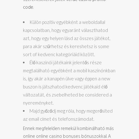
code
.
Külön pozitív egyébként a weboldallal
kapcsolatban, hogy egyaránt választhatod
azt, hogy egy helyen lásd az összes játékot,
para akár szűrhetsz és kereshetsz is some
sort of kedvenc kategóriáid között.
Élő kaszinói játékaink jelentős része
megtalálható egyébként a mobil kaszinónkban
is, így akár a kanapén ülve vagy éppen a new
buszon is játszhatod kedvenc játékaid élő
változatát, és zsebelheted be considered a
nyereményket.
Majd győződj meg róla, hogy megerősíted
az email címet és telefonszámodat.
Ennek megfelelően remekül kombinálható más
online online casino bonuses bónuszokkal. A