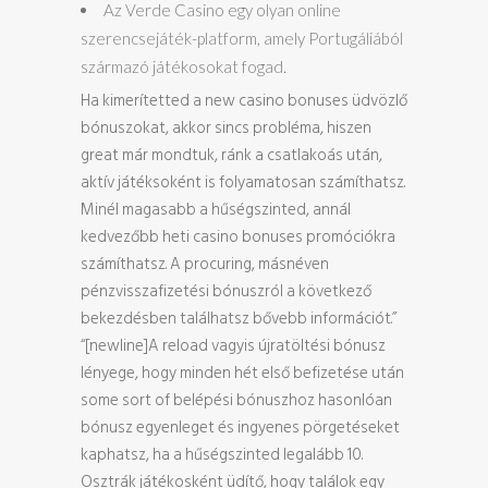
Az Verde Casino egy olyan online
szerencsejáték-platform, amely Portugáliából
származó játékosokat fogad.
Ha kimerítetted a new casino bonuses üdvözlő
bónuszokat, akkor sincs probléma, hiszen
great már mondtuk, ránk a csatlakoás után,
aktív játéksoként is folyamatosan számíthatsz.
Minél magasabb a hűségszinted, annál
kedvezőbb heti casino bonuses promóciókra
számíthatsz. A procuring, másnéven
pénzvisszafizetési bónuszról a következő
bekezdésben találhatsz bővebb információt.”
“[newline]A reload vagyis újratöltési bónusz
lényege, hogy minden hét első befizetése után
some sort of belépési bónuszhoz hasonlóan
bónusz egyenleget és ingyenes pörgetéseket
kaphatsz, ha a hűségszinted legalább 10.
Osztrák játékosként üdítő, hogy találok egy