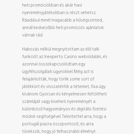
heti promóciókban és akár havi
nyereményjátékokban is részt vehetsz.
Ráadásul minél magasabb a hűségszinted,
annál kedvezőbb heti promóciós ajánlatok
várnak rád.
Habozás nélkül megnyitottam az élő talk
funkciót az Inexperto Casino weboldalán, és
azonnal összekapcsolódtam egy
ügyfélszolgálati ügynökkel. Még azt is
felajánlották, hogy törlik some sort of
játékkört és visszatérítik a tétemet, fixa úgy
kívánom. Gyorsan és kényelmesen feltöltheti
számláját vagy kiveheti nyereményét a
különböző hagyományos és digitális fizetési
módok segítségével. Tekintettel arra, hogy a
portugál piacra összpontosít, és arra
törekszik, hogy jó felhasználói élményt