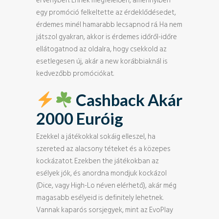
érvényben. Ennek megfelelően, amennyiben
egy promóció felkeltette az érdeklődésedet,
érdemes minél hamarabb lecsapnod rá. Ha nem
játszol gyakran, akkor is érdemes időről-időre
ellátogatnod az oldalra, hogy csekkold az
esetlegesen új, akár a new korábbiaknál is
kedvezőbb promóciókat.
Cashback Akár
2000 Euróig
Ezekkel a játékokkal sokáig elleszel, ha
szereted az alacsony téteket és a közepes
kockázatot. Ezekben the játékokban az
esélyek jók, és anordna mondjuk kockázol
(Dice, vagy High-Lo néven elérhető), akár még
magasabb esélyeid is definitely lehetnek.
Vannak kaparós sorsjegyek, mint az EvoPlay