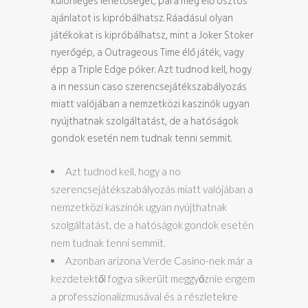
különleges lehetőséget, para még élő osztós
ajánlatot is kipróbálhatsz. Ráadásul olyan
játékokat is kipróbálhatsz, mint a Joker Stoker
nyerőgép, a Outrageous Time élő játék, vagy
épp a Triple Edge póker. Azt tudnod kell, hogy
a in nessun caso szerencsejátékszabályozás
miatt valójában a nemzetközi kaszinók ugyan
nyújthatnak szolgáltatást, de a hatóságok
gondok esetén nem tudnak tenni semmit.
Azt tudnod kell, hogy a no
szerencsejátékszabályozás miatt valójában a
nemzetközi kaszinók ugyan nyújthatnak
szolgáltatást, de a hatóságok gondok esetén
nem tudnak tenni semmit.
Azonban arizona Verde Casino-nek már a
kezdetektől fogva sikerült meggyőznie engem
a professzionalizmusával és a részletekre