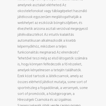
amelynek asztalait elérheted. Az
okostelefonokat vagy táblagépeket használó
játékosok egyszerűen meglátogathatják a
webhelyet az eszközük böngészőjében, és
élvezhetik arizona asztali verzióval megegyező
játékválasztékot. Az intuitív kialakítás
automatikusan alkalmazkodik a kisebb
képernyőkhöz, miközben a teljes
funkcionalitás megmarad. Az elrendezés”
“lehetővé teszi még az első látogatók számára
is, hogy könnyen felfedezzék a fő részeket,
amelyek kényelmesen a tetején találhatók.
Ezek közé tartozik a Játékcsarnok, amely az
összes elérhető játékot mutatja, some sort of
sportrészleg a fogadóknak, a versenyek, some
sort of promóciók, a hűségprogram, a
Hírességek Csarnoka és az izgalmas
Szerencsekerék játék
verde casino promo