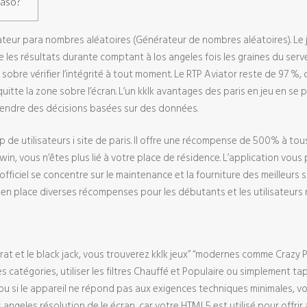
Faso?
teur para nombres aléatoires (Générateur de nombres aléatoires). Le 
les résultats durante comptant à los angeles fois les graines du serveur
obre vérifier l’intégrité à tout moment. Le RTP Aviator reste de 97 %, 
 quitte la zone sobre l’écran. L’un kklk avantages des paris en jeu en s
prendre des décisions basées sur des données.
de utilisateurs i site de paris. Il offre une récompense de 500% à tou
in, vous n’êtes plus lié à votre place de résidence. L’application vous
fficiel se concentre sur le maintenance et la fourniture des meilleurs
 en place diverses récompenses pour les débutants et les utilisateurs r
t et le black jack, vous trouverez kklk jeux” “modernes comme Crazy Pe
s catégories, utiliser les filtres Chauffé et Populaire ou simplement t
n ou si le appareil ne répond pas aux exigences techniques minimales, v
s angeles résolution de le écran, car votre HTML5 est utilisé pour offrir 