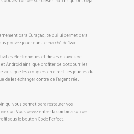
 vous pouvez tomber sur dieses matchs qui ont déjà
vernement para Curaçao, ce qui lui permet para
ous pouvez jouer dans le marché de 1win.
tivities électroniques et dieses dizaines de
t Android ainsi que profiter de potpourri les
ainsi que les croupiers en direct. Les joueurs du
e de les échanger contre de l’argent réel.
1win qui vous permet para restaurer vos
 connexion. Vous devez entrer la combinaison de
rofil sous le bouton Code Perfect.