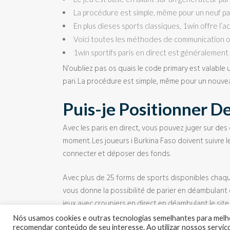
La procédure est simple, même pour un neuf par
En plus dieses sports classiques, 1win offre l’
Voici toutes les méthodes de communication os q
1win sportifs paris en direct est généralement 
N’oubliez pas os quais le code primary est valable 
pari. La procédure est simple, même pour un nouveau
Puis-je Positionner 
Avec les paris en direct, vous pouvez juger sur de
moment. Les joueurs i Burkina Faso doivent suivre 
connecter et déposer des fonds.
Avec plus de 25 forms de sports disponibles chaque
vous donne la possibilité de parier en déambulant 
jeux avec croupiers en direct en déambulant le site 
Nós usamos cookies e outras tecnologias semelhantes para melhor
recomendar conteúdo de seu interesse. Ao utilizar nossos servi