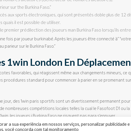
ieur sur the Burkina Faso.”
accès aux sports électroniques, qui sont présentés doble plus de 12 dis
uais il est possible de utiliser.
le premier prédilection des joueurs man Burkina Faso lorsqu’ils entren
une fois par joueur burkinabé. Après les joueurs être connecté à” “votre
 parieur sur le Burkina Faso.”
Des 1win London En Déplacemen
s cotes favorables, qui réagissent même aux changements mineurs, ce q
les procédures standard pour commencer à parier en se promenant sur le
 jour, des 1win paris sportifs sont un divertissement permanent pour l
de nombreuses compétitions locales telles la cual le Fasofoot D1 ou l
1win, les joueurs i Burkina Faso ne risquent pas para s’ennuyer.
ar a sua experiência em nossos serviços, personalizar publicidade e
LUME EVENTOS | Copyright 2017 - Todos os direitos reservados
ços, você concorda com tal monitoramento