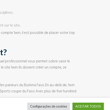
ciplines.
t sur le site.
 compte 1win, il est possible de placer votre top
t?
uel professionnel vous permet sobre saisir le
 site 1win. Ils doivent créer un compte, ze
es parieurs du Burkina Faso. En au-delà de, 1win
a Sports coupe du Faso. Avec plus de five hundred
Configurações de cookies
ACEITAR TODOS